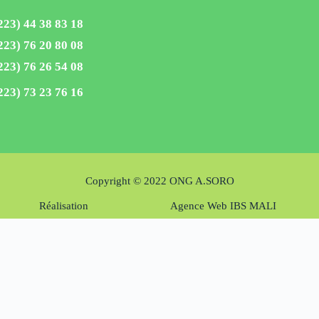
223) 44 38 83 18
223) 76 20 80 08
223) 76 26 54 08
223) 73 23 76 16
Copyright © 2022 ONG A.SORO
Réalisation
Agence Web IBS MALI