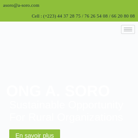
asoro@a-soro.com
Cell : (+223) 44 37 28 75 / 76 26 54 08 / 66 20 80 08
ONG A. SORO
Sustainable Opportunity
For Rural Organizations
En savoir plus