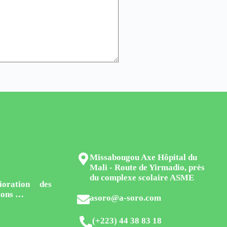
Missabougou Axe Hôpital du
Mali - Route de Yirmadio, près
du complexe scolaire ASME
ioration des
tions …
asoro@a-soro.com
(+223) 44 38 83 18