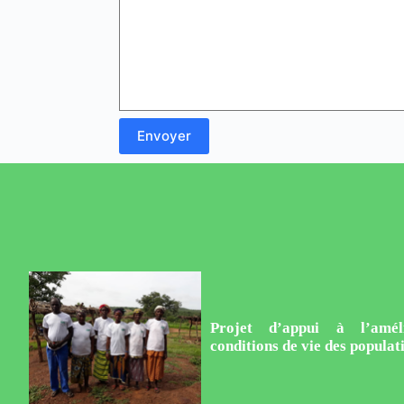
Projet d’appui à l’amél
conditions de vie des popula